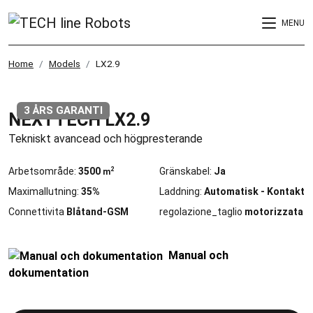
MENU
Home
Models
LX2.9
3 ÅRS GARANTI
NEXTTECH LX2.9
Tekniskt avancead och högpresterande
2
Arbetsområde:
3500
Gränskabel:
Ja
m
Maximallutning:
35%
Laddning:
Automatisk - Kontakt
Connettivita
Blåtand-GSM
regolazione_taglio
motorizzata
Manual och
dokumentation